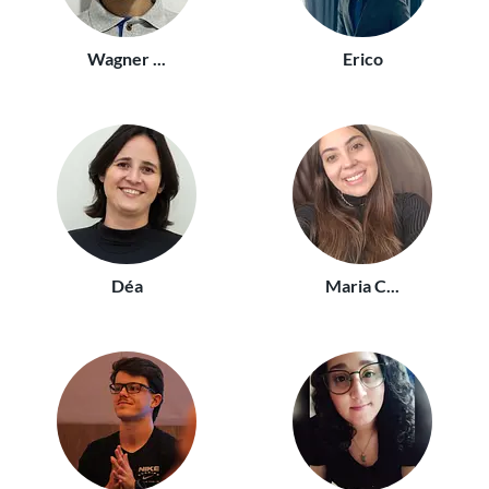
Wagner ...
Erico
Déa
Maria C...