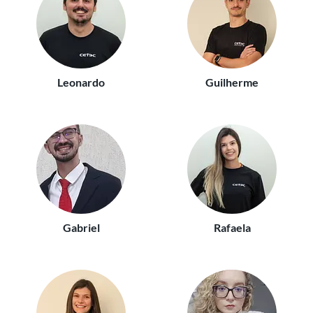
Leonardo
Guilherme
Gabriel
Rafaela